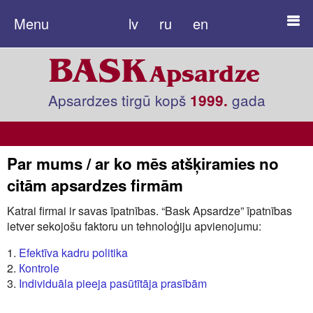
Menu
lv
ru
en
BASK
Apsardze
Apsardzes tirgū kopš
gada
1999.
Par mums / ar ko mēs atšķiramies no
citām apsardzes firmām
Katrai firmai ir savas īpatnības. “Bask Apsardze” īpatnības
ietver sekojošu faktoru un tehnoloģiju apvienojumu:
Efektīva kadru politika
Кontrole
Individuāla pieeja pasūtītāja prasībām