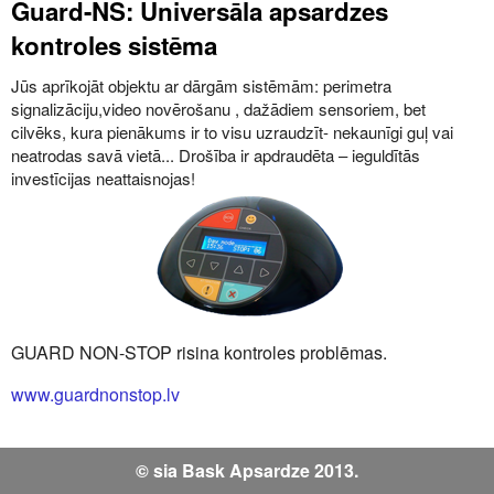
Guard-NS: Universāla apsardzes
kontroles sistēma
Jūs aprīkojāt objektu ar dārgām sistēmām: perimetra
signalizāciju,video novērošanu , dažādiem sensoriem, bet
cilvēks, kura pienākums ir to visu uzraudzīt- nekaunīgi guļ vai
neatrodas savā vietā... Drošība ir apdraudēta – ieguldītās
investīcijas neattaisnojas!
GUARD NON-STOP risina kontroles problēmas.
www.guardnonstop.lv
© sia Bask Apsardze 2013.